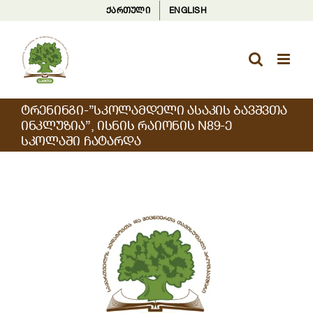
Skip
ქართული
ENGLISH
to
content
ᲢᲠᲔᲜᲘᲜᲒᲘ-”ᲡᲙᲝᲚᲐᲛᲓᲔᲚᲘ ᲐᲡᲐᲙᲘᲡ ᲑᲐᲕᲨᲕᲗᲐ
ᲘᲜᲙᲚᲣᲖᲘᲐ”, ᲘᲡᲜᲘᲡ ᲠᲐᲘᲝᲜᲘᲡ N89-Ე
ᲡᲙᲝᲚᲐᲨᲘ ᲩᲐᲢᲐᲠᲓᲐ
View
Larger
Image