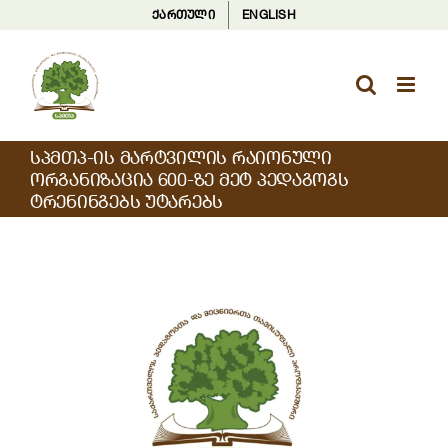
Skip
ქართული
ENGLISH
to
content
ᲡᲞᲛᲗᲞ-ᲘᲡ ᲛᲐᲠᲢᲕᲘᲚᲘᲡ ᲠᲐᲘᲝᲜᲣᲚᲘ
ᲝᲠᲒᲐᲜᲘᲖᲐᲪᲘᲐ 600-ᲖᲔ ᲛᲔᲢ ᲞᲔᲓᲐᲒᲝᲒᲡ
ᲢᲠᲔᲜᲘᲜᲒᲔᲑᲡ ᲣᲢᲐᲠᲔᲑᲡ
View
Larger
Image