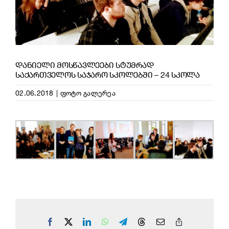
ᲓᲐᲜᲘᲔᲚᲘ ᲛᲝᲡᲬᲐᲕᲚᲔᲔᲑᲘ ᲡᲢᲣᲛᲠᲐᲓ
ᲡᲐᲥᲐᲠᲗᲕᲔᲚᲝᲡ ᲡᲐᲯᲐᲠᲝ ᲡᲙᲝᲚᲔᲑᲨᲘ – 24 ᲡᲙᲝᲚᲐ
02.06.2018
|
ფოტო გალერეა
Facebook
X
LinkedIn
WhatsApp
Telegram
Threads
Email
Copy