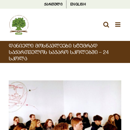
Skip
ქართული
ENGLISH
to
content
ᲓᲐᲜᲘᲔᲚᲘ ᲛᲝᲡᲬᲐᲕᲚᲔᲔᲑᲘ ᲡᲢᲣᲛᲠᲐᲓ
ᲡᲐᲥᲐᲠᲗᲕᲔᲚᲝᲡ ᲡᲐᲯᲐᲠᲝ ᲡᲙᲝᲚᲔᲑᲨᲘ – 24
ᲡᲙᲝᲚᲐ
View
Larger
Image