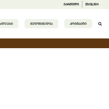
ქართული
ENGLISH
ᲐᲮᲚᲔᲔᲑᲘ
ᲛᲣᲚᲢᲘᲛᲔᲓᲘᲐ
ᲙᲝᲜᲢᲐᲥᲢᲘ