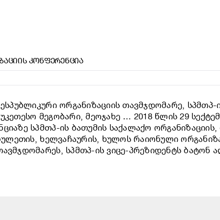
ᲘᲖᲐᲪᲘᲘᲡ ᲙᲝᲜᲤᲔᲠᲔᲜᲪᲘᲐ
რესპუბლიკური ორგანიზაციის თავმჯდომარე, სპმთპ-ი
უკეთესო მეგობარი, მეოჯახე … 2018 წლის 29 სექტე
ციაზე სპმთპ-ის ბათუმის საქალაქო ორგანიზაციის,
ობულეთის, ხელვაჩაურის, ხულოს რაიონული ორგანიზ
თავმჯდომარეს, სპმთპ-ის ვიცე-პრეზიდენტს ბატონ 