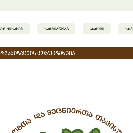
ᲕᲔᲜ ᲨᲔᲡᲐᲮᲔᲑ
ᲡᲐᲥᲛᲘᲐᲜᲝᲑᲐ
ᲐᲠᲥᲘᲕᲘ
ᲡᲘ
ᲝᲠᲒᲐᲜᲘᲖᲐᲪᲘᲘᲡ ᲙᲝᲜᲤᲔᲠᲔᲜᲪᲘᲐ