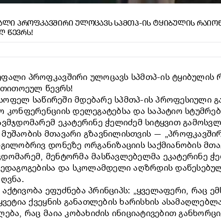
ᲚᲘ ᲞᲠᲝᲤᲙᲐᲕᲨᲘᲠᲘ ᲣᲚᲝᲪᲐᲕᲡ ᲡᲞᲛᲗᲞ-ᲘᲡ ᲢᲧᲘᲑᲣᲚᲘᲡ ᲠᲐᲘᲝᲜ
Ლ ᲬᲔᲕᲠᲡ!
ფალი პროფკავშირი ულოცავს სპმთპ-ის ტყიბულის რ
 თითოეულ წევრს!
ს სოფელ საწირეში მდებარე სპმთპ-ის პროფესიული 
ო კონფერენციის დელეგატებსა და საპატიო სტუმრებ
ვმჯდომარემ ეკატერინე ჭელიძემ სიტყვით გამოსვლი
 მუშაობის მთავარი გზავნილისთვის — „პროფკავშ
დგილობრივ დონეზე ორგანიზაციის საქმიანობის მთ
დომარემ, მენტორმა მასწავლებელმა ეკატერინე ჭე
 პედაგოგებისა და სკოლამდელი აღზრდის დაწესებ
ღვნა.
ქტივობა ეფუძნება პრინციპს: „ყველაფერი, რაც ემ
ყვეტია ქვეყნის განათლების ხარისხის ასამაღლებლა
ება, რაც მაია კობახიძის ინიციატივებით განხორც