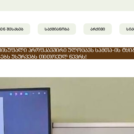
ᲕᲔᲜ ᲨᲔᲡᲐᲮᲔᲑ
ᲡᲐᲥᲛᲘᲐᲜᲝᲑᲐ
ᲐᲠᲥᲘᲕᲘ
ᲡᲘ
ᲕᲘᲡᲣᲤᲐᲚᲘ ᲞᲠᲝᲤᲙᲐᲕᲨᲘᲠᲘ ᲣᲚᲝᲪᲐᲕᲡ ᲡᲞᲛᲗᲞ-ᲘᲡ ᲢᲧᲘ
ᲑᲔᲑᲡ ᲣᲡᲣᲠᲕᲔᲑᲡ ᲗᲘᲗᲝᲔᲣᲚ ᲬᲔᲕᲠᲡ!