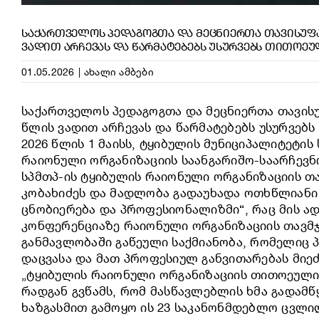
ᲡᲐᲥᲐᲠᲗᲕᲔᲚᲝᲡ ᲞᲔᲓᲐᲒᲝᲒᲗᲐ ᲓᲐ ᲛᲔᲪᲜᲘᲔᲠᲗᲐ ᲗᲐᲕᲘᲡᲣᲤᲐ
ᲕᲐᲓᲘᲗ ᲐᲠᲩᲔᲕᲐᲡ ᲓᲐ ᲬᲐᲠᲛᲐᲢᲔᲑᲔᲑᲡ ᲣᲡᲣᲠᲕᲔᲑᲡ ᲗᲘᲗᲝᲔᲣ
01.05.2026
|
ახალი ამბები
საქართველოს პედაგოგთა და მეცნიერთა თავისუ
წლის ვადით არჩევას და წარმატებებს უსურვებს
2026 წლის 1 მაისს, ტყიბულის მუნიციპალიტეტი
რაიონული ორგანიზაციის საანგარიშო-საარჩევნ
სპმთპ-ის ტყიბულის რაიონული ორგანიზაციის თა
კობახიძეს და მადლობა გადაუხადა ოთხწლიანი
ცნობიერება და პროფესიონალიზმი“, რაც მის ა
კონფერენციაზე რაიონული ორგანიზაციის თავმჯ
განმავლობაში გაწეული საქმიანობა, რომელიც
დაცვასა და მათ პროფესიულ განვითარებას მიეძ
„ტყიბულის რაიონული ორგანიზაციის თითოეული ა
რადგან გვწამს, რომ მასწავლებლის ხმა გადამწ
ხაზგასმით გამოყო ის 23 საკანონმდებლო ცვლილ