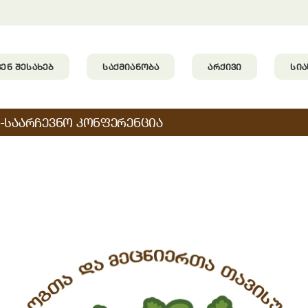
ᲕᲔᲜ ᲨᲔᲡᲐᲮᲔᲑ
ᲡᲐᲥᲛᲘᲐᲜᲝᲑᲐ
ᲐᲠᲥᲘᲕᲘ
ᲡᲘ
-ᲡᲐᲐᲠᲩᲔᲕᲜᲝ ᲙᲝᲜᲤᲔᲠᲔᲜᲪᲘᲐ