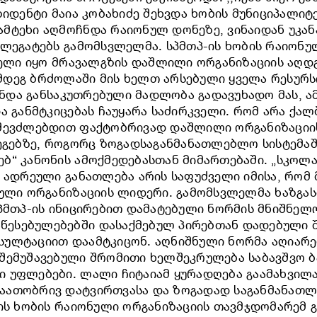
ზიდენტი მაია კობახიძე შეხვდა ხობის მუნიციპალი
მტეხი აღმოჩნდა რაიონულ დონეზე, ვინაიდან უკანა
ელეგატებს გამომსვლელმა. სპმთპ-ის ხობის რაიონუ
ძნელი იყო მრავალგზის დაშლილი ორგანიზაციის აღდ
დეგ ბრძოლაში მის ხელთ არსებული ყველა რესურსი
მინდა განსაკუთრებული მადლობა გადავუხადო მას, 
ა განმტკიცებას ჩაუყარა საძირკველი. რომ არა ქალ
შევძლებდით ფაქტობრივად დაშლილი ორგანიზაციის 
დეგებზე, როგორც ზოგადსაგანმანათლებლო სისტემა
ბ“ კანონის ამოქმედებასთან მიმართებაში. „სკოლ
ი ადრეული განათლება არის საფუძველი იმისა, რომ
ნული ორგანიზაციის ლიდერი. გამომსვლელმა ხაზგა
სპმთპ-ის ინიცირებით დამატებული ნორმის მნიშნელ
წესებულებებში დასაქმებულ პირებთან დადებული
სულტაციით დაამტკიცონ. აღნიშნული ნორმა აღიარე
შემუშავებული შრომითი ხელშეკრულება საბავშვო ბა
 უფლებები. ლალი ჩიტაიამ ყურადღება გაამახვილა
აათობრივ დატვირთვასა და ზოგადად საგანმანათლ
–ის ხობის რაიონული ორგანიზაციის თავმჯდომარემ 