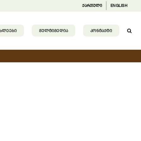
ქართული
ENGLISH
ᲐᲮᲚᲔᲔᲑᲘ
ᲛᲣᲚᲢᲘᲛᲔᲓᲘᲐ
ᲙᲝᲜᲢᲐᲥᲢᲘ