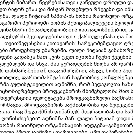
ენტის მიმართ, წევრებისათვის გაწეული დროული 
ვთ ბატონ უჩას და მისგან მიღებული რჩევები და ი
ა. ლალი ჩიტაიამ სპმთპ-ის ხობის რაიონული ორგა
ნგარიშო პერიოდში ხობის მუნიციპალიტეტის სკოლი
ს ფინანსური შესაძლებლობების გათვალისწინებით,
საფეხურის პედაგოგებისათვის; ქართულ ენასა და მ
 „თვითშეფასების კითხვარის” სარეკომენდაციო ტრ
ები პროფესიულ უნარებში. ლალი ჩიტაიამ განახორ
ები გადასცა მათ ,,ვინ უკეთ იცნობს ჩვენი ქვეყნის 
ვლებლებს და სხვა. მას ყურადღების მიღმა არ დარ
დახმარებებთან დაკავშირებით, ასევე, ხობის პედ
თობლივ, ფართომასშტაბიან საგნობრივ კონფერენციე
რმა გულისტკივილით აღნიშნა, რომ პედაგოგთა საზ
თცნობიერებული პროფკავშირის მნიშვნელობა მათ ს
ნფერენციის დელეგატებს პროფკავშირული საქმიანობ
მაცია, პროფკავშირის საქმიანობისა და შედეგები
ია, რაც შეგვიქმნის ფინანსურ მდგრადობას და საშ
 ღონისძიებები“-აღნიშნა მან. ლალი ჩიტაიამ დიდი
ხობის რაიონული ორგანიზაციის აღდგენა–განვითარ
ითელი პროფკავშირის დარღვევები, ცრუ დაპირებები