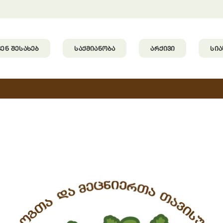
ᲕᲔᲜ ᲨᲔᲡᲐᲮᲔᲑ
ᲡᲐᲥᲛᲘᲐᲜᲝᲑᲐ
ᲐᲠᲥᲘᲕᲘ
ᲡᲘ