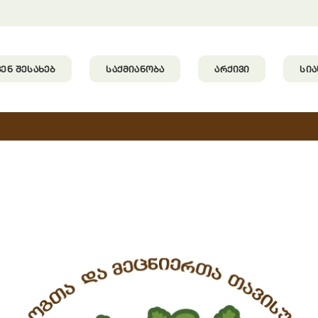
ᲕᲔᲜ ᲨᲔᲡᲐᲮᲔᲑ
ᲡᲐᲥᲛᲘᲐᲜᲝᲑᲐ
ᲐᲠᲥᲘᲕᲘ
ᲡᲘ