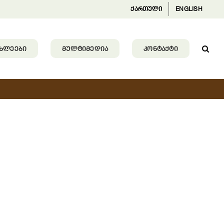
ქართული
ENGLISH
ᲐᲮᲚᲔᲔᲑᲘ
ᲛᲣᲚᲢᲘᲛᲔᲓᲘᲐ
ᲙᲝᲜᲢᲐᲥᲢᲘ