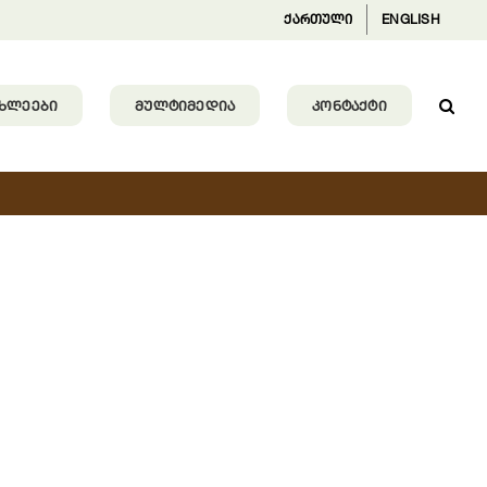
ქართული
ENGLISH
ᲐᲮᲚᲔᲔᲑᲘ
ᲛᲣᲚᲢᲘᲛᲔᲓᲘᲐ
ᲙᲝᲜᲢᲐᲥᲢᲘ