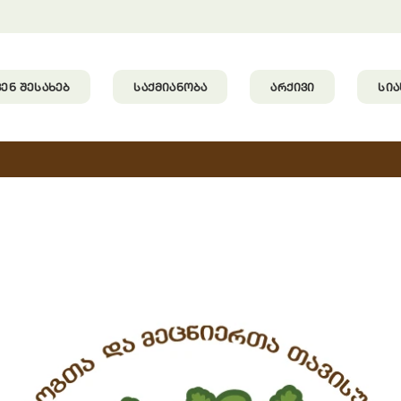
ᲕᲔᲜ ᲨᲔᲡᲐᲮᲔᲑ
ᲡᲐᲥᲛᲘᲐᲜᲝᲑᲐ
ᲐᲠᲥᲘᲕᲘ
ᲡᲘ