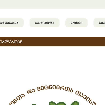
ᲕᲔᲜ ᲨᲔᲡᲐᲮᲔᲑ
ᲡᲐᲥᲛᲘᲐᲜᲝᲑᲐ
ᲐᲠᲥᲘᲕᲘ
ᲡᲘ
ᲚᲔᲑᲚᲔᲑᲗᲐᲜ