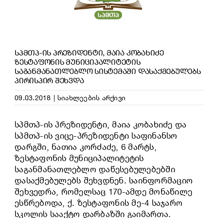
ᲡᲞᲛᲗᲞ-ᲘᲡ ᲞᲠᲔᲖᲘᲓᲔᲜᲢᲘ, ᲛᲐᲘᲐ ᲙᲝᲑᲐᲮᲘᲫᲔ
ᲖᲔᲡᲢᲐᲤᲝᲜᲘᲡ ᲛᲣᲜᲘᲪᲘᲞᲐᲚᲘᲢᲔᲢᲘᲡ
ᲡᲐᲒᲐᲜᲛᲐᲜᲐᲗᲚᲔᲑᲚᲝ ᲡᲘᲡᲢᲔᲛᲐᲨᲘ ᲓᲐᲡᲐᲥᲛᲔᲑᲣᲚᲔᲑᲡ
ᲞᲘᲠᲘᲡᲞᲘᲠ ᲨᲔᲮᲕᲓᲐ
09.03.2018
|
სიახლეების არქივი
სპმთპ-ის პრეზიდენტი, მაია კობახიძე და
სპმთპ-ის ვიცე-პრეზიდენტი საფინანსო
დარგში, ნათია კორძაძე, 6 მარტს,
ზესტაფონის მუნიციპალიტეტის
საგანმანათლებლო დაწესებულებებში
დასაქმებულებს შეხვდნენ. საინფორმაციო
შეხვედრა, რომელსაც 170-ამდე მონაწილე
ესწრებოდა, ქ. ზესტაფონის მე-4 საჯარო
სკოლის სააქტო დარბაზში გაიმართა.