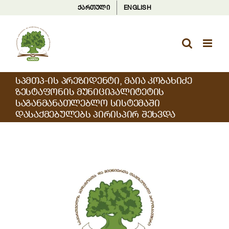
Skip
ქართული
ENGLISH
to
content
ᲡᲞᲛᲗᲞ-ᲘᲡ ᲞᲠᲔᲖᲘᲓᲔᲜᲢᲘ, ᲛᲐᲘᲐ ᲙᲝᲑᲐᲮᲘᲫᲔ
ᲖᲔᲡᲢᲐᲤᲝᲜᲘᲡ ᲛᲣᲜᲘᲪᲘᲞᲐᲚᲘᲢᲔᲢᲘᲡ
ᲡᲐᲒᲐᲜᲛᲐᲜᲐᲗᲚᲔᲑᲚᲝ ᲡᲘᲡᲢᲔᲛᲐᲨᲘ
ᲓᲐᲡᲐᲥᲛᲔᲑᲣᲚᲔᲑᲡ ᲞᲘᲠᲘᲡᲞᲘᲠ ᲨᲔᲮᲕᲓᲐ
View
Larger
Image