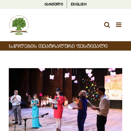
Skip
ქართული
ENGLISH
to
content
ᲡᲙᲝᲚᲔᲑᲘᲡ ᲗᲔᲐᲢᲠᲐᲚᲣᲠᲘ ᲤᲔᲡᲢᲘᲕᲐᲚᲘ
View
Larger
Image