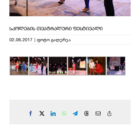
ᲡᲙᲝᲚᲔᲑᲘᲡ ᲗᲔᲐᲢᲠᲐᲚᲣᲠᲘ ᲤᲔᲡᲢᲘᲕᲐᲚᲘ
02.06.2017
|
ფოტო გალერეა
Facebook
X
LinkedIn
WhatsApp
Telegram
Threads
Email
Copy
Link