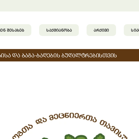
ᲕᲔᲜ ᲨᲔᲡᲐᲮᲔᲑ
ᲡᲐᲥᲛᲘᲐᲜᲝᲑᲐ
ᲐᲠᲥᲘᲕᲘ
ᲡᲘ
ᲑᲘᲡᲐ ᲓᲐ ᲑᲐᲒᲐ-ᲑᲐᲦᲔᲑᲘᲡ ᲑᲣᲦᲐᲚᲢᲠᲔᲑᲘᲡᲗᲕᲘᲡ