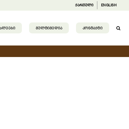
ქართული
ENGLISH
ᲐᲮᲚᲔᲔᲑᲘ
ᲛᲣᲚᲢᲘᲛᲔᲓᲘᲐ
ᲙᲝᲜᲢᲐᲥᲢᲘ