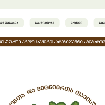
ᲕᲔᲜ ᲨᲔᲡᲐᲮᲔᲑ
ᲡᲐᲥᲛᲘᲐᲜᲝᲑᲐ
ᲐᲠᲥᲘᲕᲘ
ᲡᲘ
ᲕᲘᲡᲣᲤᲐᲚᲘ ᲞᲠᲝᲤᲙᲐᲕᲨᲘᲠᲘᲡ ᲞᲠᲔᲖᲘᲓᲔᲜᲢᲘᲡ ᲛᲘᲛᲐᲠᲗᲕ