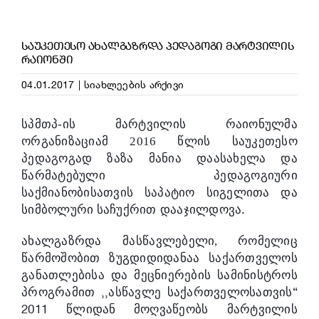
ᲡᲐᲣᲙᲔᲗᲔᲡᲝ ᲐᲮᲐᲚᲒᲐᲖᲠᲓᲐ ᲞᲔᲓᲐᲒᲝᲒᲘ ᲛᲐᲠᲢᲕᲘᲚᲘᲡ
ᲠᲐᲘᲝᲜᲨᲘ
04.01.2017
|
სიახლეების არქივი
სპმთპ-ის მარტვილის რაიონულმა
ორგანიზაციამ 2016 წლის საუკეთესო
პედაგოგად ზაზა მანია დაასახელა და
წარმატებული
პედაგოგიური
საქმიანობისათვის
საპატიო
სიგელითა
და
.
სიმბოლური
საჩუქრით
დააჯილდოვა
ახალგაზრდა
მასწავლებელი
, რომელიც
წარმოშობით
ზუგდი
დიდანაა
საქართველოს
განათლებისა
და
მეცნიერების
სამინისტროს
,,
“
პროგრამით
ასწავლე
საქართველოსათვის
2011
წლიდან
მოღვაწეობს
მარტვილის