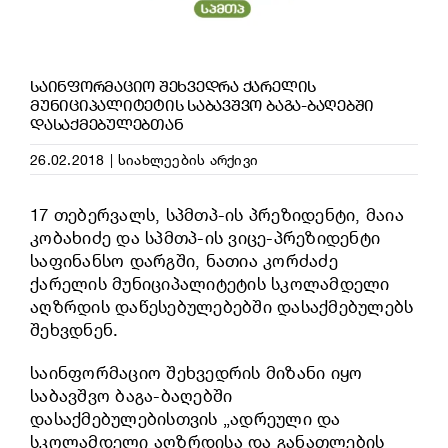
ᲡᲐᲘᲜᲤᲝᲠᲛᲐᲪᲘᲝ ᲨᲔᲮᲕᲔᲓᲠᲐ ᲥᲐᲠᲔᲚᲘᲡ
ᲛᲣᲜᲘᲪᲘᲞᲐᲚᲘᲢᲔᲢᲘᲡ ᲡᲐᲑᲐᲕᲨᲕᲝ ᲑᲐᲒᲐ-ᲑᲐᲦᲔᲑᲨᲘ
ᲓᲐᲡᲐᲥᲛᲔᲑᲣᲚᲔᲑᲗᲐᲜ
26.02.2018
|
სიახლეების არქივი
17 თებერვალს, სპმთპ-ის პრეზიდენტი, მაია
კობახიძე და სპმთპ-ის ვიცე-პრეზიდენტი
საფინანსო დარგში, ნათია კორძაძე
ქარელის მუნიციპალიტეტის სკოლამდელი
აღზრდის დაწესებულებებში დასაქმებულებს
შეხვდნენ.
საინფორმაციო შეხვედრის მიზანი იყო
საბავშვო ბაგა-ბაღებში
დასაქმებულებისთვის „ადრეული და
სკოლამდელი აღზრდისა და განათლების