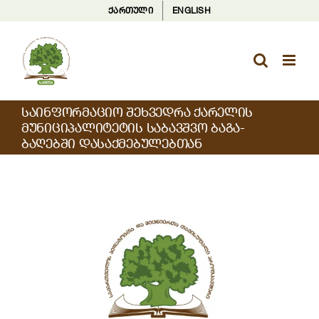
Skip
ქართული
ENGLISH
to
content
ᲡᲐᲘᲜᲤᲝᲠᲛᲐᲪᲘᲝ ᲨᲔᲮᲕᲔᲓᲠᲐ ᲥᲐᲠᲔᲚᲘᲡ
ᲛᲣᲜᲘᲪᲘᲞᲐᲚᲘᲢᲔᲢᲘᲡ ᲡᲐᲑᲐᲕᲨᲕᲝ ᲑᲐᲒᲐ-
ᲑᲐᲦᲔᲑᲨᲘ ᲓᲐᲡᲐᲥᲛᲔᲑᲣᲚᲔᲑᲗᲐᲜ
View
Larger
Image