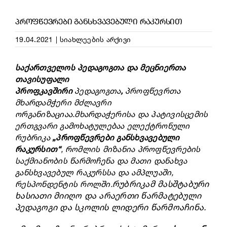
ᲞᲠᲝᲤᲬᲔᲕᲠᲔᲑᲘ ᲒᲐᲜᲡᲮᲕᲐᲕᲔᲑᲣᲚᲘ ᲠᲐᲙᲣᲠᲡᲘᲗ
19.04.2021
|
სიახლეების არქივი
საქართველოს
პედაგოგთა
და
მეცნიერთა
თავისუფალი
პროფკავშირი
პედაგოგთა
,
პროფწევრთა
მხარდამჭერი
მძლავრი
ორგანიზაციაა
.
მხარდაჭერისა
და
პატივისცემის
ერთგვარი
გამოხატულებაა
ელექტრონული
რუბრიკა
„
პროფწევრები
განსხვავებული
რაკურსით
“
,
რომლის
მიზანია
პროფწევრების
საქმიანობის
წარმოჩენა
და
მათი
დანახვა
განსხვავებულ
რაკურსსა
და
ამპლუაში
,
რუბრიკამ
მასშტაბური
რესპონდენტის
როლში
.
ხასიათი
მიიღო
და
არაერთი
წარმატებული
პედაგოგი
და
სკოლის
ლიდერი
წარმოაჩინა
.