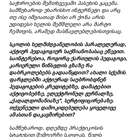
საჭიროების შემთხვევაში
პასუხის
გაცემა.
სამწუხაროდ უხარისხო ინტერნეტი და არც
თუ ისე იშვიათად მისი არ ქონა არის
უდიდესი ხელის შემშლელი არა მარტო
ჩემთვის, არამედ მასწავლებლებისთვისაც.
სკოლის ხელმძღვანელობის პარალელურად,
აქტიურ პედაგოგიურ საქმიანობასაც ეწევით
.
საინტერესოა
,
როგორც
ქართულის
პედაგოგი
,
კარიერული
წინსვლის
გზაზე
რა
დაბრკოლებებს
გადააწყდით
?
ახალი
სქემის
ფარგლებში
აქტიურად
საუბრობდნენ
პედაგოგების
კრედიტებზე
,
დამატებით
აქტივობებზე
,
ელექტრონულ
ჟურნალზე
,
„
ქაღალდომანიაზე
“,
სერტიფიცირებაზე
.
თქვენეული
დამოკიდებულება
ყოველივე
ამასთან
დაკავშირებით
?
ს
ამწუხაროდ, დღემდე პრაქტიკოსის
სტატუსით შემოვრჩი სკოლას. წელს