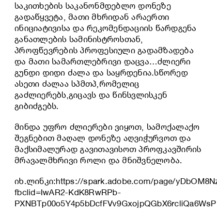
საკითხების საკანონმდებლო დონეზე
გადაწყვეტა, მათი მხრიდან არაერთი
ინიციატივისა და რეკომენდაციის წარდგენა
განათლების სამინისტროსთან,
პროფწევრების პროფესიული გადამზადება
და მათი სამართლებრივი დაცვა…ძლიერი
გუნდი დიდი ძალა და საყრდენია.სწორედ
ასეთი ძალაა სპმთპ,რომელიც
გაძლიერებს,გიცავს და წინსვლისკენ
გიბიძგებს.
მინდა უფრო ძლიერები ვიყოთ, სამოქალაქო
შეგნებით მაღალ დონეზე აღვიჭურვოთ და
მაქსიმალურად გავითავისოთ პროფკავშირის
მრავალმხრივი როლი და მნიშვნელობა.
იხ.ლინკი:
https://spark.adobe.com/page/yDbOM8N
fbclid=IwAR2-KdK8RwRPb-
PXNBTp00o5Y4p5bDcfFVv9GxojpQGbX6rcliQa6WsP