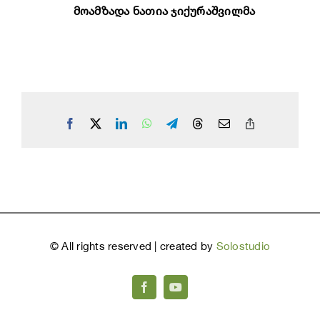
მოამზადა ნათია ჯიქურაშვილმა
Facebook
X
LinkedIn
WhatsApp
Telegram
Threads
Email
Copy
Link
©
All rights reserved | created by
Solostudio
Facebook
YouTube