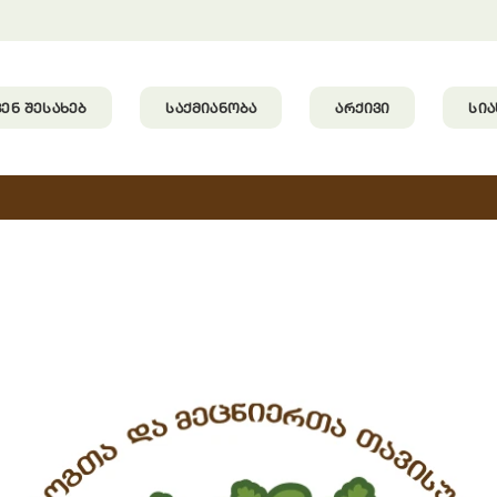
ᲕᲔᲜ ᲨᲔᲡᲐᲮᲔᲑ
ᲡᲐᲥᲛᲘᲐᲜᲝᲑᲐ
ᲐᲠᲥᲘᲕᲘ
ᲡᲘ